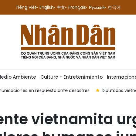
Tiếng Việt
English
中文
Français
Русский
한국어
Medio Ambiente
Cultura - Entretenimiento
Internacion
tes sin reducir responsabilidad de gestión
Asamblea Nacion
nte vietnamita urg