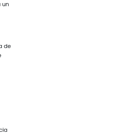
a un
ia de
e
cia