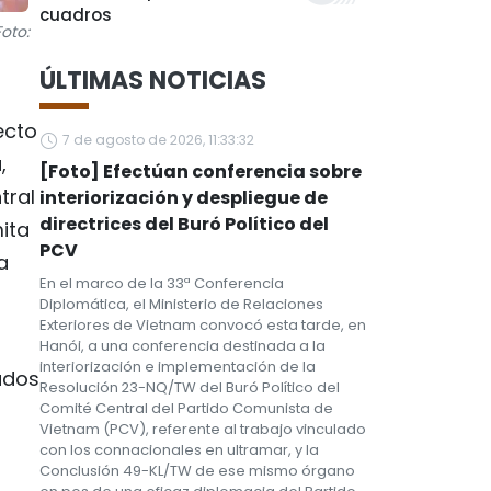
cuadros
oto:
ÚLTIMAS NOTICIAS
ecto
7 de agosto de 2026, 11:33:32
,
[Foto] Efectúan conferencia sobre
tral
interiorización y despliegue de
directrices del Buró Político del
ita
PCV
a
En el marco de la 33ª Conferencia
Diplomática, el Ministerio de Relaciones
Exteriores de Vietnam convocó esta tarde, en
Hanói, a una conferencia destinada a la
interiorización e implementación de la
ados
Resolución 23-NQ/TW del Buró Político del
Comité Central del Partido Comunista de
Vietnam (PCV), referente al trabajo vinculado
con los connacionales en ultramar, y la
Conclusión 49-KL/TW de ese mismo órgano