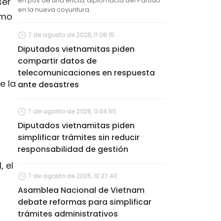
ser
en pos de una eficaz diplomacia del Partido
en la nueva coyuntura.
omo
7 de agosto de 2026, 11:08:15
Diputados vietnamitas piden
compartir datos de
telecomunicaciones en respuesta
e la
ante desastres
7 de agosto de 2026, 11:04:55
Diputados vietnamitas piden
simplificar trámites sin reducir
responsabilidad de gestión
, el
7 de agosto de 2026, 10:27:40
Asamblea Nacional de Vietnam
debate reformas para simplificar
trámites administrativos