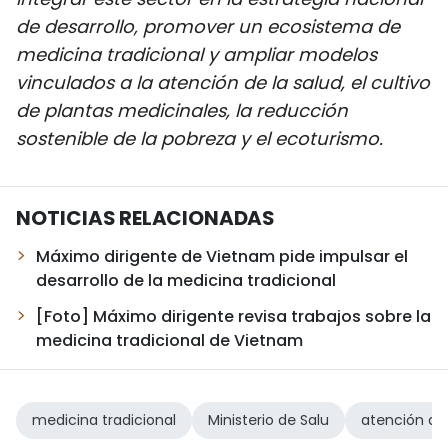
DEPORTES
de desarrollo, promover un ecosistema de
medicina tradicional y ampliar modelos
VIAJES
vinculados a la atención de la salud, el cultivo
de plantas medicinales, la reducción
PUENTE DE AMISTAD
sostenible de la pobreza y el ecoturismo.
HISTORIAS MULTIMEDIA
NOTICIAS RELACIONADAS
FOTOGRAFÍA
Máximo dirigente de Vietnam pide impulsar el
desarrollo de la medicina tradicional
¿QUIÉNES SOMOS?
[Foto] Máximo dirigente revisa trabajos sobre la
TIẾNG VIỆT
medicina tradicional de Vietnam
ENGLISH
medicina tradicional
Ministerio de Salu
atención de 
中文