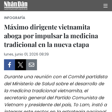
INFOGRAFÍA
Máximo dirigente vietnamita
aboga por impulsar la medicina
INICIO
tradicional en la nueva etapa
POLÍTICA
lunes, junio 01, 2026 08:39
ECONOMÍA
SOCIEDAD
Durante una reunión con el Comité partidista
SALUD - MEDIO AMBIENTE
del Ministerio de Salud sobre el desarrollo de
la medicina tradicional vietnamita, el
CULTURA - ENTRETENIMIENTO
secretario general del Partido Comunista de
Vietnam y presidente del país, To Lam, instó a
INTERNACIONAL
integrar este sector en la estrategia nacional