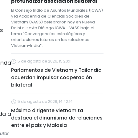
profundizar asociación bilateral
El Consejo Indio de Asuntos Mundiales (ICWA)
y la Academia de Ciencias Sociales de
Vietnam (VASS) celebraron hoy en Nueva
Delhi el sexto Diálogo ICWA - VASS bajo el
as
tema “Convergencias estratégicas y
orientaciones futuras en las relaciones
Vietnam-India”.
5 de agosto de 2026, 15:20:11
enda
Parlamentos de Vietnam y Tailandia
acuerdan impulsar cooperación
bilateral
5 de agosto de 2026, 14:42:14
Máximo dirigente vietnamita
destaca el dinamismo de relaciones
entre el país y Malasia
utar