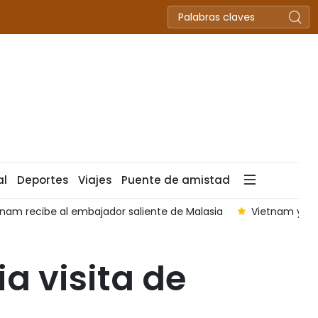
al
Deportes
Viajes
Puente de amistad
tnam recibe al embajador saliente de Malasia
Vietnam y Mal
ia visita de