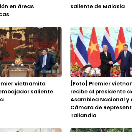
ión en áreas
saliente de Malasia
icas
emier vietnamita
[Foto] Premier vietna
 embajador saliente
recibe al presidente d
ia
Asamblea Nacional y 
Cámara de Represent
Tailandia