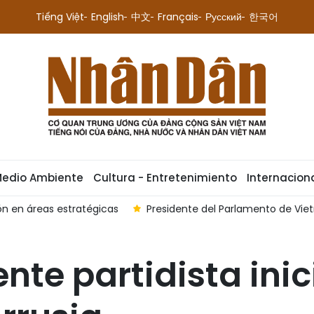
Tiếng Việt
English
中文
Français
Русский
한국어
Medio Ambiente
Cultura - Entretenimiento
Internacion
n en áreas estratégicas
Presidente del Parlamento de Vie
te partidista inic