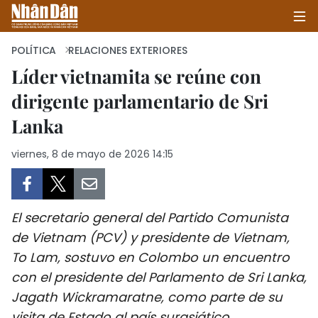
POLÍTICA
RELACIONES EXTERIORES
Líder vietnamita se reúne con
dirigente parlamentario de Sri
INICIO
Lanka
POLÍTICA
viernes, 8 de mayo de 2026 14:15
ECONOMÍA
SOCIEDAD
El secretario general del Partido Comunista
SALUD - MEDIO AMBIENTE
de Vietnam (PCV) y presidente de Vietnam,
To Lam, sostuvo en Colombo un encuentro
CULTURA - ENTRETENIMIENTO
con el presidente del Parlamento de Sri Lanka,
Jagath Wickramaratne, como parte de su
INTERNACIONAL
visita de Estado al país surasiático.