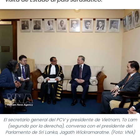
DEPORTES
VIAJES
PUENTE DE AMISTAD
HISTORIAS MULTIMEDIA
FOTOGRAFÍA
¿QUIÉNES SOMOS?
TIẾNG VIỆT
ENGLISH
El secretario general del PCV y presidente de Vietnam, To Lam
(segundo por la derecha), conversa con el presidente del
Parlamento de Sri Lanka, Jagath Wickramaratne. (Foto: VNA)
中文