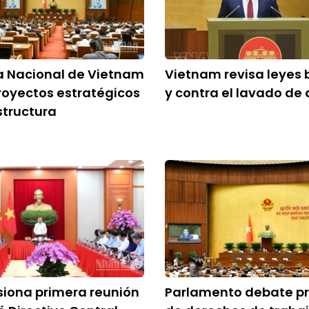
 Nacional de Vietnam
Vietnam revisa leyes 
royectos estratégicos
y contra el lavado de 
structura
siona primera reunión
Parlamento debate pr