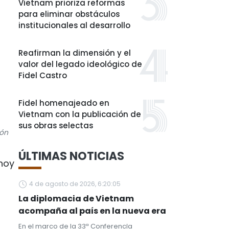
Vietnam prioriza reformas
para eliminar obstáculos
institucionales al desarrollo
Reafirman la dimensión y el
valor del legado ideológico de
Fidel Castro
Fidel homenajeado en
Vietnam con la publicación de
sus obras selectas
ión
ÚLTIMAS NOTICIAS
 hoy
4 de agosto de 2026, 6:20:05
La diplomacia de Vietnam
acompaña al país en la nueva era
En el marco de la 33ª Conferencia