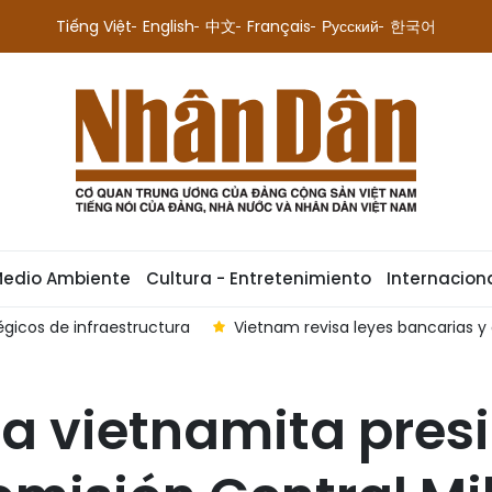
Tiếng Việt
English
中文
Français
Русский
한국어
Medio Ambiente
Cultura - Entretenimiento
Internacion
gicos de infraestructura
Vietnam revisa leyes bancarias y 
ta vietnamita presi