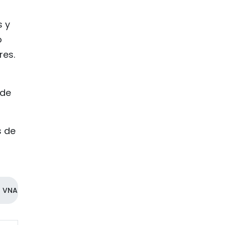
s y
o
res.
 de
s de
VNA