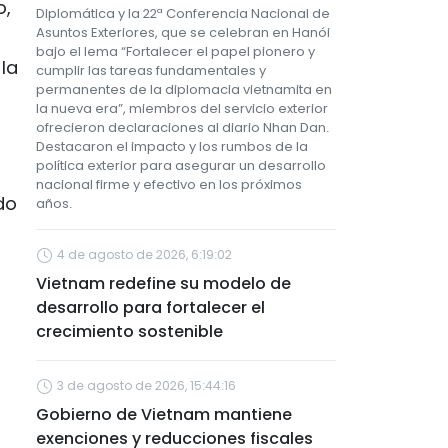
o,
Diplomática y la 22ª Conferencia Nacional de
Asuntos Exteriores, que se celebran en Hanói
bajo el lema “Fortalecer el papel pionero y
 la
cumplir las tareas fundamentales y
permanentes de la diplomacia vietnamita en
la nueva era”, miembros del servicio exterior
ofrecieron declaraciones al diario Nhan Dan.
Destacaron el impacto y los rumbos de la
política exterior para asegurar un desarrollo
nacional firme y efectivo en los próximos
do
años.
4 de agosto de 2026, 6:19:02
Vietnam redefine su modelo de
desarrollo para fortalecer el
crecimiento sostenible
3 de agosto de 2026, 15:44:16
Gobierno de Vietnam mantiene
exenciones y reducciones fiscales