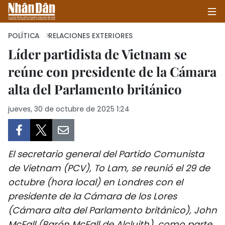
POLÍTICA
RELACIONES EXTERIORES
Líder partidista de Vietnam se
reúne con presidente de la Cámara
INICIO
alta del Parlamento británico
POLÍTICA
jueves, 30 de octubre de 2025 1:24
ECONOMÍA
SOCIEDAD
El secretario general del Partido Comunista
SALUD - MEDIO AMBIENTE
de Vietnam (PCV), To Lam, se reunió el 29 de
octubre (hora local) en Londres con el
CULTURA - ENTRETENIMIENTO
presidente de la Cámara de los Lores
(Cámara alta del Parlamento británico), John
INTERNACIONAL
McFall (Barón McFall de Alcluith), como parte