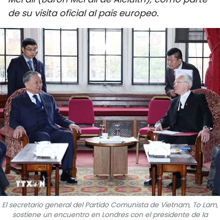
DEPORTES
de su visita oficial al país europeo.
VIAJES
PUENTE DE AMISTAD
HISTORIAS MULTIMEDIA
FOTOGRAFÍA
¿QUIÉNES SOMOS?
TIẾNG VIỆT
ENGLISH
El secretario general del Partido Comunista de Vietnam, To Lam,
中文
sostiene un encuentro en Londres con el presidente de la