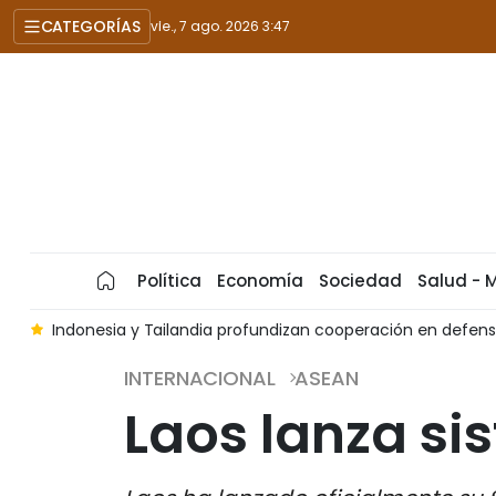
CATEGORÍAS
vie., 7 ago. 2026 3:47
Política
Economía
Sociedad
Salud - 
 economía y seguridad
Acogerá Vietnam Foro Jurídico de A
INTERNACIONAL
ASEAN
Laos lanza sis