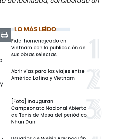
ta de Identidad, considerado un
LO MÁS LEÍDO
Fidel homenajeado en
Vietnam con la publicación de
sus obras selectas
a
Abrir vías para los viajes entre
América Latina y Vietnam
ay
[Foto] Inauguran
Campeonato Nacional Abierto
de Tenis de Mesa del periódico
Nhan Dan
Usuarios de Weixin Pay podrán