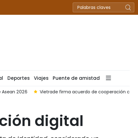
al
Deportes
Viajes
Puente de amistad
a para apoyar a pymes vietnamitas
Incendio de ferry en I
ción digital