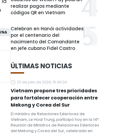
 la
realizar pagos mediante
o
códigos QR en Vietnam
Celebran en Hanói actividades
VNA
por el centenario del
nacimiento del Comandante
en jefe cubano Fidel Castro
ÚLTIMAS NOTICIAS
23 de julio de 2026, 15:40:24
Vietnam propone tres prioridades
para fortalecer cooperación entre
Mekong y Corea del Sur
El ministro de Relaciones Exteriores de
Vietnam, Le Hoai Trung, participó hoy en la 14ª
Reunión de Ministros de Relaciones Exteriores
del Mekong y Corea del Sur, celebrada en