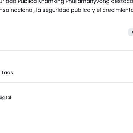
eguridad Pública Khamking Phuilamanyvong destacó
sa nacional, la seguridad pública y el crecimient
a Laos
igital