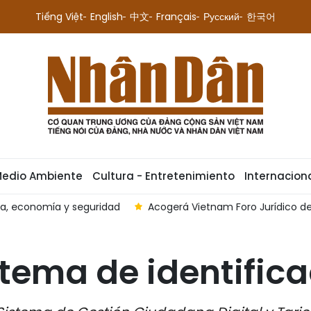
Tiếng Việt
English
中文
Français
Русский
한국어
Medio Ambiente
Cultura - Entretenimiento
Internacion
sean 2026
Vietrade firma acuerdo de cooperación con Met
tema de identifica