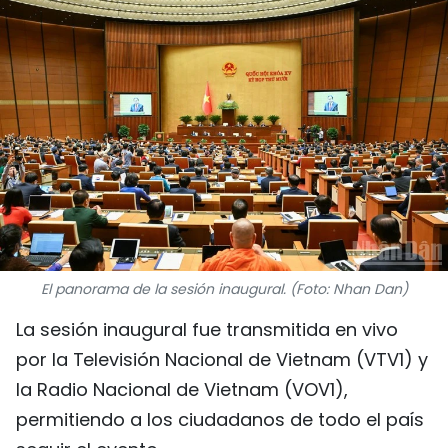
DEPORTES
VIAJES
PUENTE DE AMISTAD
HISTORIAS MULTIMEDIA
FOTOGRAFÍA
¿QUIÉNES SOMOS?
El panorama de la sesión inaugural. (Foto: Nhan Dan)
La sesión inaugural fue transmitida en vivo
TIẾNG VIỆT
por la Televisión Nacional de Vietnam (VTV1) y
ENGLISH
la Radio Nacional de Vietnam (VOV1),
permitiendo a los ciudadanos de todo el país
中文