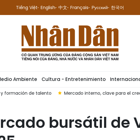
Tiếng Việt
English
中文
Français
Русский
한국어
Medio Ambiente
Cultura - Entretenimiento
Internacion
s y formación de talento
Mercado interno, clave para el cre
ercado bursátil de 