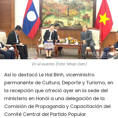
DEPORTES
VIAJES
PUENTE DE AMISTAD
HISTORIAS MULTIMEDIA
FOTOGRAFÍA
En el evento (Foto: Nhan Dan)
¿QUIÉNES SOMOS?
Así lo destacó Le Hai Binh, viceministro
permanente de Cultura, Deporte y Turismo, en
TIẾNG VIỆT
la recepción que ofreció ayer en la sede del
ministerio en Hanói a una delegación de la
ENGLISH
Comisión de Propaganda y Capacitación del
中文
Comité Central del Partido Popular