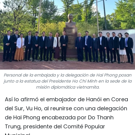
DEPORTES
VIAJES
PUENTE DE AMISTAD
HISTORIAS MULTIMEDIA
FOTOGRAFÍA
Personal de la embajada y la delegación de Hai Phong posan
junto a la estatua del Presidente Ho Chi Minh en la sede de la
¿QUIÉNES SOMOS?
misión diplomática vietnamita.
Así lo afirmó el embajador de Hanói en Corea
TIẾNG VIỆT
del Sur, Vu Ho, al reunirse con una delegación
ENGLISH
de Hai Phong encabezada por Do Thanh
Trung, presidente del Comité Popular
中文