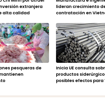
 Chi Minh por atraer
Manufactura e ingeni
inversión extranjera
lideran crecimiento de
e alta calidad
contratación en Viet
iones pesqueras de
Inicia UE consulta sob
mantienen
productos siderúrgico
nto
posibles efectos par