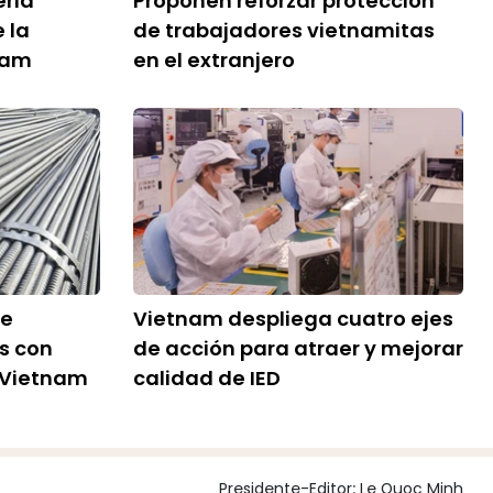
ería
Proponen reforzar protección
 la
de trabajadores vietnamitas
nam
en el extranjero
re
Vietnam despliega cuatro ejes
s con
de acción para atraer y mejorar
a Vietnam
calidad de IED
Presidente-Editor:
Le Quoc Minh