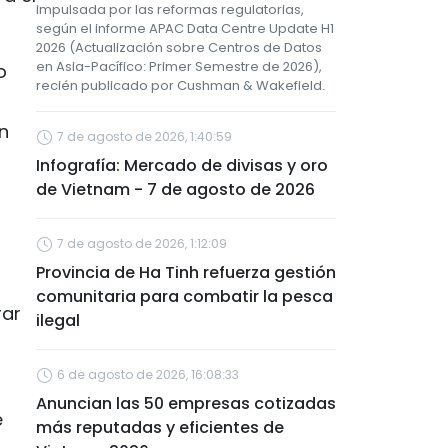
impulsada por las reformas regulatorias,
según el informe APAC Data Centre Update H1
2026 (Actualización sobre Centros de Datos
en Asia-Pacífico: Primer Semestre de 2026),
o
recién publicado por Cushman & Wakefield.
en
7 de agosto de 2026, 1:40:59
Infografía: Mercado de divisas y oro
de Vietnam - 7 de agosto de 2026
7 de agosto de 2026, 1:12:09
Provincia de Ha Tinh refuerza gestión
comunitaria para combatir la pesca
rar
ilegal
6 de agosto de 2026, 16:08:33
Anuncian las 50 empresas cotizadas
e
más reputadas y eficientes de