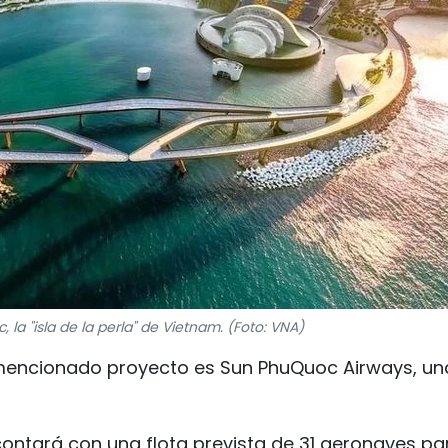
la "isla de la perla" de Vietnam. (Foto: VNA)
 mencionado proyecto es Sun PhuQuoc Airways, un
ontará con una flota prevista de 31 aeronaves par