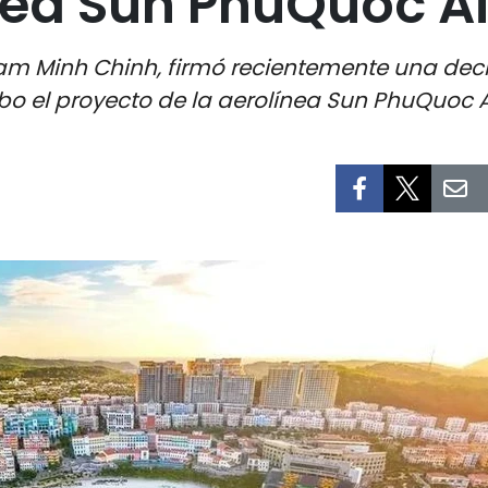
nea Sun PhuQuoc A
ham Minh Chinh, firmó recientemente una deci
bo el proyecto de la aerolínea Sun PhuQuoc A