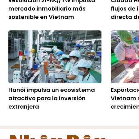
Resolución 21-NQ/TW impulsa
Ciudad Ho
mercado inmobiliario más
flujos de 
sostenible en Vietnam
directa d
Hanói impulsa un ecosistema
Exportac
atractivo para la inversión
Vietnam 
extranjera
crecimie