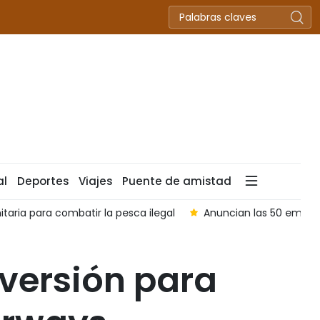
al
Deportes
Viajes
Puente de amistad
taria para combatir la pesca ilegal
Anuncian las 50 empre
versión para