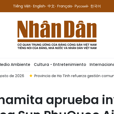
Tiếng Việt
English
中文
Français
Русский
한국어
Medio Ambiente
Cultura - Entretenimiento
Internacion
agosto de 2026
Provincia de Ha Tinh refuerza gestión comuni
tnamita aprueba in