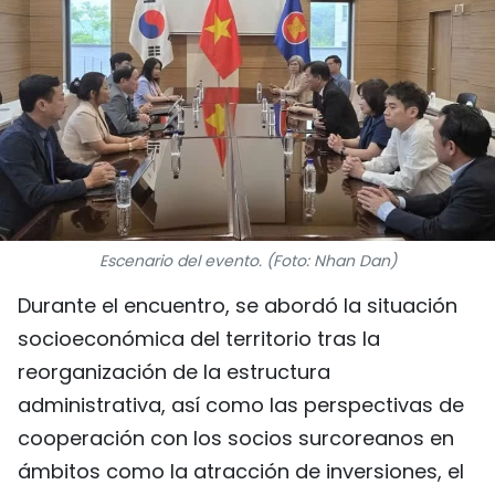
DEPORTES
VIAJES
PUENTE DE AMISTAD
HISTORIAS MULTIMEDIA
FOTOGRAFÍA
Escenario del evento. (Foto: Nhan Dan)
Durante el encuentro, se abordó la situación
¿QUIÉNES SOMOS?
socioeconómica del territorio tras la
TIẾNG VIỆT
reorganización de la estructura
administrativa, así como las perspectivas de
ENGLISH
cooperación con los socios surcoreanos en
ámbitos como la atracción de inversiones, el
中文