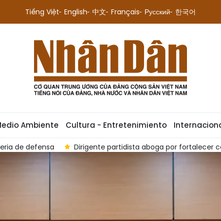
Tiếng Việt
English
中文
Français
Русский
한국어
Medio Ambiente
Cultura - Entretenimiento
Internacion
ntre Vietnam y Singapur
Vietnam e India buscan nuevas orie