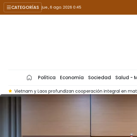
CATEGORÍAS
jue., 6 ago. 2026 0:45
Política
Economía
Sociedad
Salud - 
a
Dirigente partidista aboga por fortalecer cooperación e