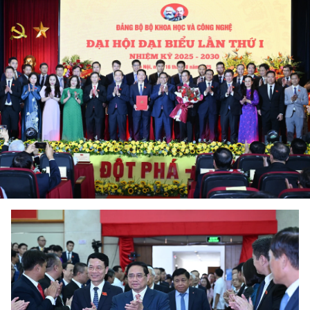
DEPORTES
VIAJES
PUENTE DE AMISTAD
HISTORIAS MULTIMEDIA
FOTOGRAFÍA
¿QUIÉNES SOMOS?
TIẾNG VIỆT
ENGLISH
中文