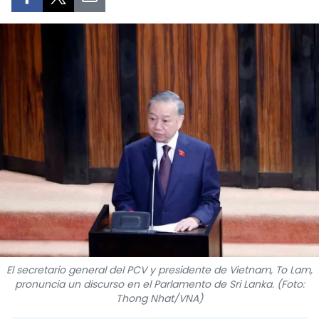
DEPORTES
VIAJES
PUENTE DE AMISTAD
HISTORIAS MULTIMEDIA
FOTOGRAFÍA
¿QUIÉNES SOMOS?
TIẾNG VIỆT
ENGLISH
El secretario general del PCV y presidente de Vietnam, To Lam,
pronuncia un discurso en el Parlamento de Sri Lanka. (Foto:
Thong Nhat/VNA)
中文