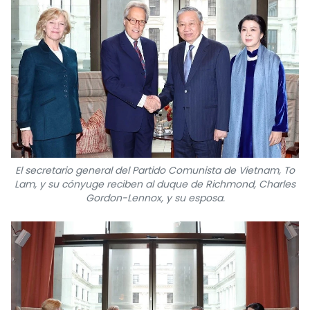
DEPORTES
VIAJES
PUENTE DE AMISTAD
HISTORIAS MULTIMEDIA
FOTOGRAFÍA
El secretario general del Partido Comunista de Vietnam, To
Lam, y su cónyuge reciben al duque de Richmond, Charles
¿QUIÉNES SOMOS?
Gordon-Lennox, y su esposa.
TIẾNG VIỆT
ENGLISH
中文