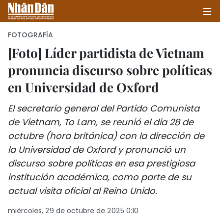
FOTOGRAFÍA
[Foto] Líder partidista de Vietnam
pronuncia discurso sobre políticas
INICIO
en Universidad de Oxford
POLÍTICA
El secretario general del Partido Comunista
ECONOMÍA
de Vietnam, To Lam, se reunió el día 28 de
octubre (hora británica) con la dirección de
SOCIEDAD
la Universidad de Oxford y pronunció un
SALUD - MEDIO AMBIENTE
discurso sobre políticas en esa prestigiosa
institución académica, como parte de su
CULTURA - ENTRETENIMIENTO
actual visita oficial al Reino Unido.
INTERNACIONAL
miércoles, 29 de octubre de 2025 0:10