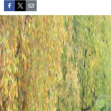
DEPORTES
VIAJES
PUENTE DE AMISTAD
HISTORIAS MULTIMEDIA
FOTOGRAFÍA
¿QUIÉNES SOMOS?
TIẾNG VIỆT
ENGLISH
中文