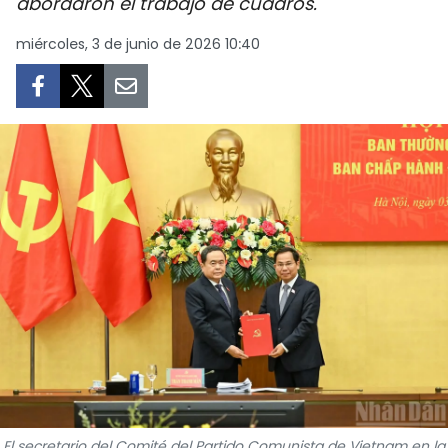
abordaron el trabajo de cuadros.
DEPORTES
miércoles, 3 de junio de 2026 10:40
VIAJES
PUENTE DE AMISTAD
HISTORIAS MULTIMEDIA
FOTOGRAFÍA
¿QUIÉNES SOMOS?
TIẾNG VIỆT
ENGLISH
中文
El secretario del Comité del Partido Comunista de Vietnam en la