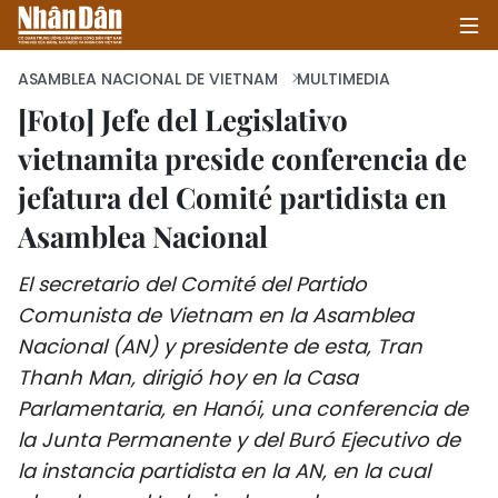
ASAMBLEA NACIONAL DE VIETNAM
MULTIMEDIA
[Foto] Jefe del Legislativo
vietnamita preside conferencia de
INICIO
jefatura del Comité partidista en
POLÍTICA
Asamblea Nacional
ECONOMÍA
El secretario del Comité del Partido
SOCIEDAD
Comunista de Vietnam en la Asamblea
Nacional (AN) y presidente de esta, Tran
SALUD - MEDIO AMBIENTE
Thanh Man, dirigió hoy en la Casa
Parlamentaria, en Hanói, una conferencia de
CULTURA - ENTRETENIMIENTO
la Junta Permanente y del Buró Ejecutivo de
la instancia partidista en la AN, en la cual
INTERNACIONAL