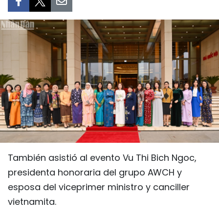
DEPORTES
VIAJES
PUENTE DE AMISTAD
HISTORIAS MULTIMEDIA
FOTOGRAFÍA
¿QUIÉNES SOMOS?
También asistió al evento Vu Thi Bich Ngoc,
TIẾNG VIỆT
presidenta honoraria del grupo AWCH y
ENGLISH
esposa del viceprimer ministro y canciller
vietnamita.
中文