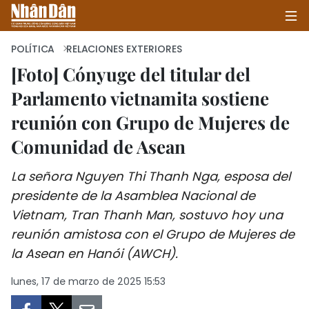
POLÍTICA
RELACIONES EXTERIORES
[Foto] Cónyuge del titular del
Parlamento vietnamita sostiene
INICIO
reunión con Grupo de Mujeres de
POLÍTICA
Comunidad de Asean
ECONOMÍA
La señora Nguyen Thi Thanh Nga, esposa del
SOCIEDAD
presidente de la Asamblea Nacional de
Vietnam, Tran Thanh Man, sostuvo hoy una
SALUD - MEDIO AMBIENTE
reunión amistosa con el Grupo de Mujeres de
la Asean en Hanói (AWCH).
CULTURA - ENTRETENIMIENTO
lunes, 17 de marzo de 2025 15:53
INTERNACIONAL