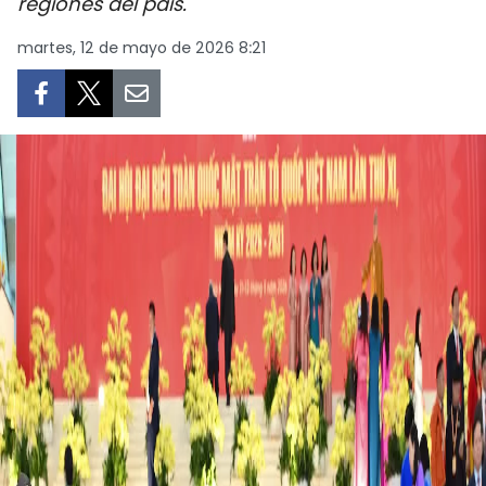
regiones del país.
DEPORTES
martes, 12 de mayo de 2026 8:21
VIAJES
PUENTE DE AMISTAD
HISTORIAS MULTIMEDIA
FOTOGRAFÍA
¿QUIÉNES SOMOS?
TIẾNG VIỆT
ENGLISH
中文