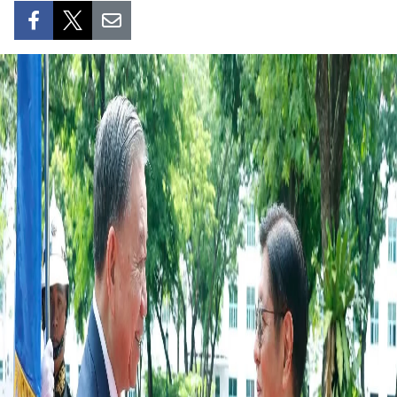
DEPORTES
VIAJES
PUENTE DE AMISTAD
HISTORIAS MULTIMEDIA
FOTOGRAFÍA
¿QUIÉNES SOMOS?
TIẾNG VIỆT
ENGLISH
中文