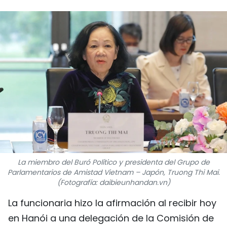
DEPORTES
VIAJES
PUENTE DE AMISTAD
HISTORIAS MULTIMEDIA
FOTOGRAFÍA
¿QUIÉNES SOMOS?
La miembro del Buró Político y presidenta del Grupo de
TIẾNG VIỆT
Parlamentarios de Amistad Vietnam – Japón, Truong Thi Mai.
(Fotografía: daibieunhandan.vn)
ENGLISH
La funcionaria hizo la afirmación al recibir hoy
中文
en Hanói a una delegación de la Comisión de