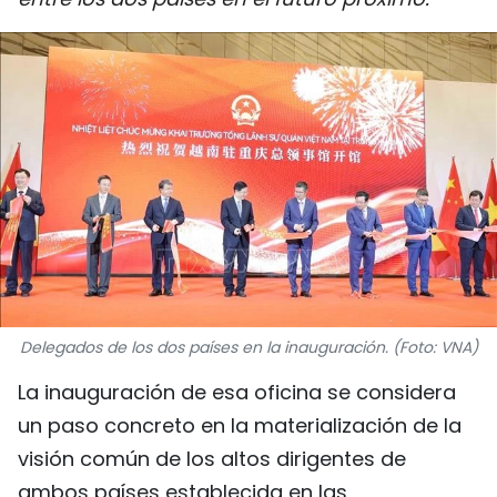
DEPORTES
VIAJES
PUENTE DE AMISTAD
HISTORIAS MULTIMEDIA
FOTOGRAFÍA
¿QUIÉNES SOMOS?
Delegados de los dos países en la inauguración. (Foto: VNA)
TIẾNG VIỆT
La inauguración de esa oficina se considera
ENGLISH
un paso concreto en la materialización de la
visión común de los altos dirigentes de
中文
ambos países establecida en las