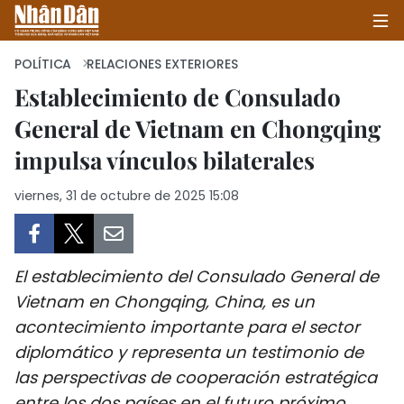
POLÍTICA
RELACIONES EXTERIORES
Establecimiento de Consulado
General de Vietnam en Chongqing
INICIO
impulsa vínculos bilaterales
POLÍTICA
viernes, 31 de octubre de 2025 15:08
ECONOMÍA
SOCIEDAD
El establecimiento del Consulado General de
SALUD - MEDIO AMBIENTE
Vietnam en Chongqing, China, es un
acontecimiento importante para el sector
CULTURA - ENTRETENIMIENTO
diplomático y representa un testimonio de
las perspectivas de cooperación estratégica
INTERNACIONAL
entre los dos países en el futuro próximo.