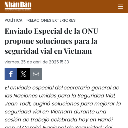
POLÍTICA
RELACIONES EXTERIORES
Enviado Especial de la ONU
propone soluciones para la
INICIO
seguridad vial en Vietnam
POLÍTICA
viernes, 25 de abril de 2025 15:33
ECONOMÍA
SOCIEDAD
El enviado especial del secretario general de
SALUD - MEDIO AMBIENTE
las Naciones Unidas para la Seguridad Vial,
Jean Todt, sugirió soluciones para mejorar la
CULTURA - ENTRETENIMIENTO
seguridad vial en Vietnam durante una
sesión de trabajo celebrada hoy en Hanói
INTERNACIONAL
con el Comité Nacional de Seguridad Vial