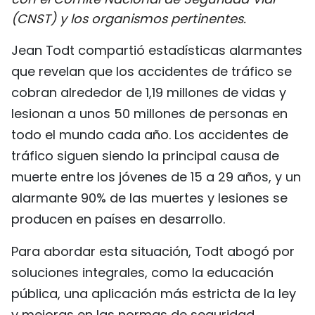
DEPORTES
(CNST) y los organismos pertinentes.
Jean Todt compartió estadísticas alarmantes
VIAJES
que revelan que los accidentes de tráfico se
PUENTE DE AMISTAD
cobran alrededor de 1,19 millones de vidas y
lesionan a unos 50 millones de personas en
HISTORIAS MULTIMEDIA
todo el mundo cada año. Los accidentes de
FOTOGRAFÍA
tráfico siguen siendo la principal causa de
muerte entre los jóvenes de 15 a 29 años, y un
alarmante 90% de las muertes y lesiones se
¿QUIÉNES SOMOS?
producen en países en desarrollo.
TIẾNG VIỆT
Para abordar esta situación, Todt abogó por
ENGLISH
soluciones integrales, como la educación
pública, una aplicación más estricta de la ley
中文
y mejoras en las normas de seguridad