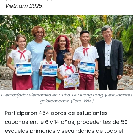
Vietnam 2025.
DEPORTES
VIAJES
PUENTE DE AMISTAD
HISTORIAS MULTIMEDIA
FOTOGRAFÍA
¿QUIÉNES SOMOS?
El embajador vietnamita en Cuba, Le Quang Long, y estudiantes
TIẾNG VIỆT
galardonados. (Foto: VNA)
ENGLISH
Participaron 454 obras de estudiantes
cubanos entre 6 y 14 años, procedentes de 59
中文
escuelas primarias y secundarias de todo el