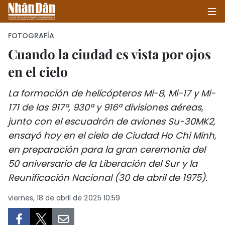
FOTOGRAFÍA
Cuando la ciudad es vista por ojos
en el cielo
INICIO
La formación de helicópteros Mi-8, Mi-17 y Mi-
POLÍTICA
171 de las 917ª, 930ª y 916ª divisiones aéreas,
ECONOMÍA
junto con el escuadrón de aviones Su-30MK2,
ensayó hoy en el cielo de Ciudad Ho Chi Minh,
SOCIEDAD
en preparación para la gran ceremonia del
50 aniversario de la Liberación del Sur y la
SALUD - MEDIO AMBIENTE
Reunificación Nacional (30 de abril de 1975).
CULTURA - ENTRETENIMIENTO
viernes, 18 de abril de 2025 10:59
INTERNACIONAL