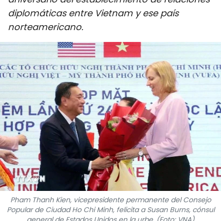
DEPORTES
diplomáticas entre Vietnam y ese país
norteamericano.
VIAJES
PUENTE DE AMISTAD
HISTORIAS MULTIMEDIA
FOTOGRAFÍA
¿QUIÉNES SOMOS?
TIẾNG VIỆT
ENGLISH
Pham Thanh Kien, vicepresidente permanente del Consejo
中文
Popular de Ciudad Ho Chi Minh, felicita a Susan Burns, cónsul
general de Estados Unidos en la urbe. (Foto: VNA)