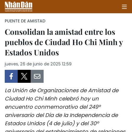
PUENTE DE AMISTAD
Consolidan la amistad entre los
pueblos de Ciudad Ho Chi Minh y
INICIO
Estados Unidos
POLÍTICA
jueves, 26 de junio de 2025 12:59
ECONOMÍA
SOCIEDAD
La Unión de Organizaciones de Amistad de
SALUD - MEDIO AMBIENTE
Ciudad Ho Chi Minh celebró hoy un
encuentro conmemorativo del 249º
CULTURA - ENTRETENIMIENTO
aniversario del Día de la Independencia de
Estados Unidos (4 de julio) y del 30º
INTERNACIONAL
aniversario del establecimiento de relaciones