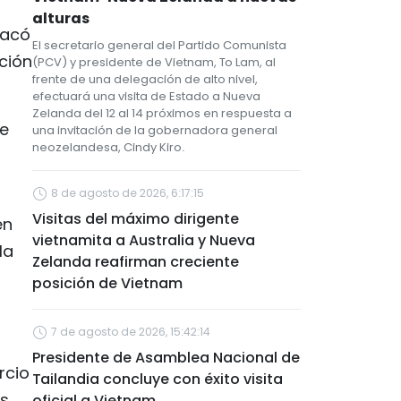
alturas
tacó
El secretario general del Partido Comunista
ción
(PCV) y presidente de Vietnam, To Lam, al
frente de una delegación de alto nivel,
efectuará una visita de Estado a Nueva
Zelanda del 12 al 14 próximos en respuesta a
te
una invitación de la gobernadora general
neozelandesa, Cindy Kiro.
8 de agosto de 2026, 6:17:15
Visitas del máximo dirigente
en
vietnamita a Australia y Nueva
la
Zelanda reafirman creciente
posición de Vietnam
7 de agosto de 2026, 15:42:14
Presidente de Asamblea Nacional de
rcio
Tailandia concluye con éxito visita
as
oficial a Vietnam