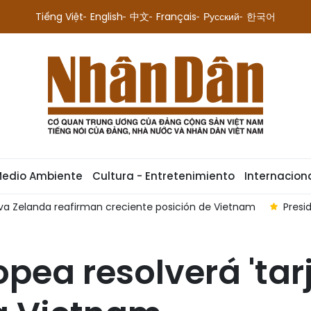
Tiếng Việt
English
中文
Français
Русский
한국어
Medio Ambiente
Cultura - Entretenimiento
Internacion
ueva Zelanda reafirman creciente posición de Vietnam
Presi
pea resolverá 'tarj