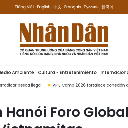
Tiếng Việt
English
中文
Français
Русский
한국어
Medio Ambiente
Cultura - Entretenimiento
Internacion
de estudiantes vietnamitas con comunidad internacional de In
 Hanói Foro Globa