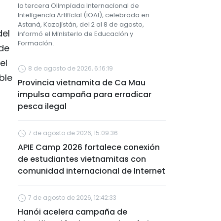
la tercera Olimpiada Internacional de
Inteligencia Artificial (IOAI), celebrada en
Astaná, Kazajistán, del 2 al 8 de agosto,
del
informó el Ministerio de Educación y
Formación.
 de
el
8 de agosto de 2026, 6:16:19
ble
Provincia vietnamita de Ca Mau
impulsa campaña para erradicar
pesca ilegal
7 de agosto de 2026, 15:09:36
APIE Camp 2026 fortalece conexión
de estudiantes vietnamitas con
comunidad internacional de Internet
7 de agosto de 2026, 12:42:33
Hanói acelera campaña de