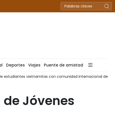
al
Deportes
Viajes
Puente de amistad
ternet
Hanói acelera campaña de identificación de restos 
l de Jóvenes