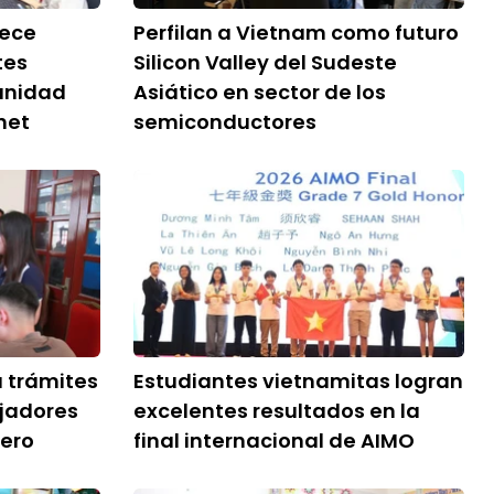
lece
Perfilan a Vietnam como futuro
tes
Silicon Valley del Sudeste
unidad
Asiático en sector de los
net
semiconductores
a trámites
Estudiantes vietnamitas logran
ajadores
excelentes resultados en la
jero
final internacional de AIMO