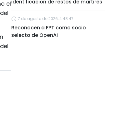
identificación de restos de mártires
o el
 del
7 de agosto de 2026, 4:48:47
Reconocen a FPT como socio
selecto de OpenAI
en
del