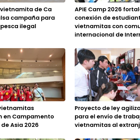
 vietnamita de Ca
APIE Camp 2026 forta
lsa campaña para
conexión de estudian
 pesca ilegal
vietnamitas con com
internacional de Inter
vietnamitas
Proyecto de ley agiliz
an en Campamento
para el envío de trab
o de Asia 2026
vietnamitas al extran