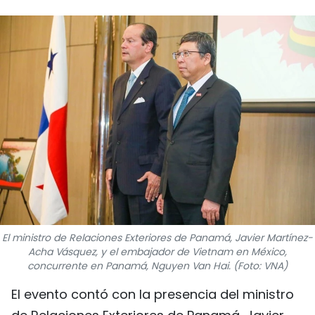
DEPORTES
VIAJES
PUENTE DE AMISTAD
HISTORIAS MULTIMEDIA
FOTOGRAFÍA
¿QUIÉNES SOMOS?
TIẾNG VIỆT
El ministro de Relaciones Exteriores de Panamá, Javier Martínez-
Acha Vásquez, y el embajador de Vietnam en México,
ENGLISH
concurrente en Panamá, Nguyen Van Hai. (Foto: VNA)
El evento contó con la presencia del ministro
中文