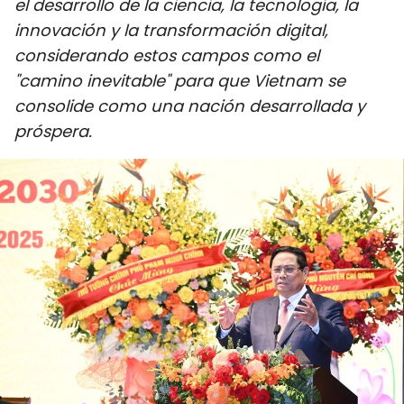
el desarrollo de la ciencia, la tecnología, la
DEPORTES
innovación y la transformación digital,
considerando estos campos como el
VIAJES
"camino inevitable" para que Vietnam se
consolide como una nación desarrollada y
PUENTE DE AMISTAD
próspera.
HISTORIAS MULTIMEDIA
FOTOGRAFÍA
¿QUIÉNES SOMOS?
TIẾNG VIỆT
ENGLISH
中文