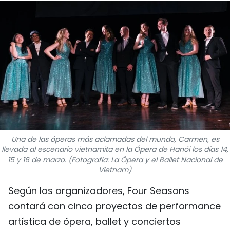
DEPORTES
VIAJES
PUENTE DE AMISTAD
HISTORIAS MULTIMEDIA
FOTOGRAFÍA
Una de las óperas más aclamadas del mundo, Carmen, es
¿QUIÉNES SOMOS?
llevada al escenario vietnamita en la Ópera de Hanói los días 14,
15 y 16 de marzo. (Fotografía: La Ópera y el Ballet Nacional de
TIẾNG VIỆT
Vietnam)
Según los organizadores, Four Seasons
ENGLISH
contará con cinco proyectos de performance
中文
artística de ópera, ballet y conciertos