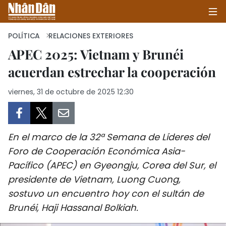
POLÍTICA
RELACIONES EXTERIORES
APEC 2025: Vietnam y Brunéi
acuerdan estrechar la cooperación
INICIO
viernes, 31 de octubre de 2025 12:30
POLÍTICA
ECONOMÍA
En el marco de la 32ª Semana de Líderes del
SOCIEDAD
Foro de Cooperación Económica Asia-
Pacífico (APEC) en Gyeongju, Corea del Sur, el
SALUD - MEDIO AMBIENTE
presidente de Vietnam, Luong Cuong,
CULTURA - ENTRETENIMIENTO
sostuvo un encuentro hoy con el sultán de
Brunéi, Haji Hassanal Bolkiah.
INTERNACIONAL