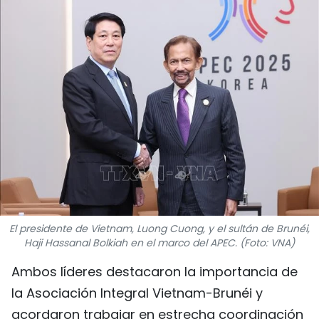
DEPORTES
VIAJES
PUENTE DE AMISTAD
HISTORIAS MULTIMEDIA
FOTOGRAFÍA
¿QUIÉNES SOMOS?
El presidente de Vietnam, Luong Cuong, y el sultán de Brunéi,
TIẾNG VIỆT
Haji Hassanal Bolkiah en el marco del APEC. (Foto: VNA)
ENGLISH
Ambos líderes destacaron la importancia de
la Asociación Integral Vietnam-Brunéi y
中文
acordaron trabajar en estrecha coordinación