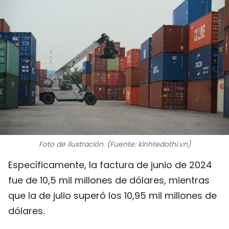
DEPORTES
VIAJES
PUENTE DE AMISTAD
HISTORIAS MULTIMEDIA
FOTOGRAFÍA
¿QUIÉNES SOMOS?
Foto de ilustración. (Fuente: kinhtedothi.vn)
Específicamente, la factura de junio de 2024
TIẾNG VIỆT
fue de 10,5 mil millones de dólares, mientras
ENGLISH
que la de julio superó los 10,95 mil millones de
dólares.
中文