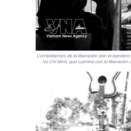
Combatientes de la liberación izan la bandera
Ho Chi Minh, que culmina con la liberación de