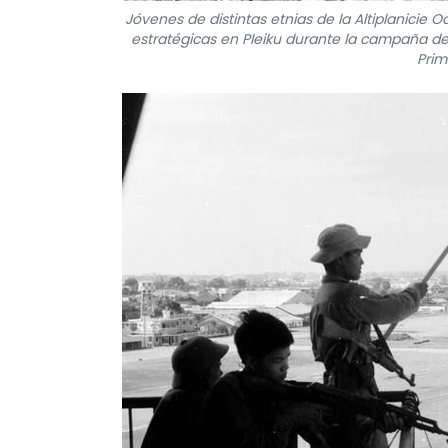
Jóvenes de distintas etnias de la Altiplanicie Oc
estratégicas en Pleiku durante la campaña de
Prim