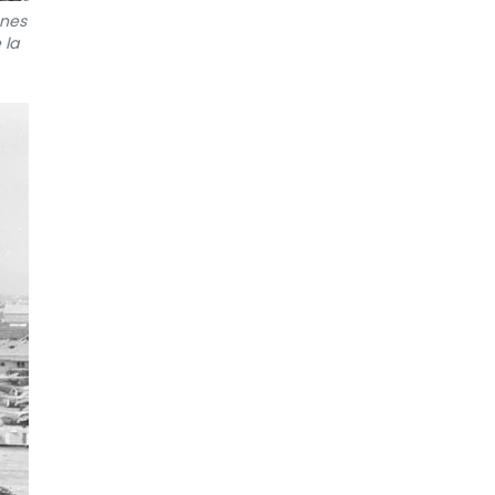
ones
 la