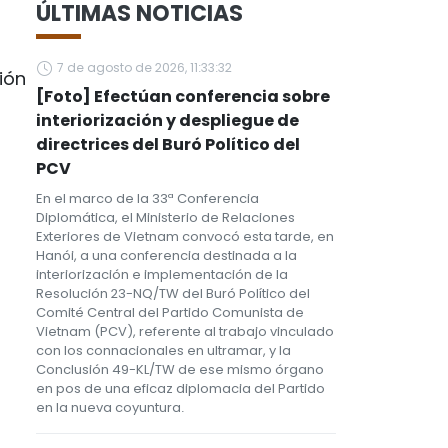
ÚLTIMAS NOTICIAS
7 de agosto de 2026, 11:33:32
ión
[Foto] Efectúan conferencia sobre
interiorización y despliegue de
directrices del Buró Político del
PCV
En el marco de la 33ª Conferencia
Diplomática, el Ministerio de Relaciones
Exteriores de Vietnam convocó esta tarde, en
Hanói, a una conferencia destinada a la
interiorización e implementación de la
Resolución 23-NQ/TW del Buró Político del
Comité Central del Partido Comunista de
Vietnam (PCV), referente al trabajo vinculado
con los connacionales en ultramar, y la
Conclusión 49-KL/TW de ese mismo órgano
en pos de una eficaz diplomacia del Partido
en la nueva coyuntura.