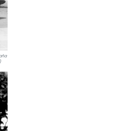
paña
)