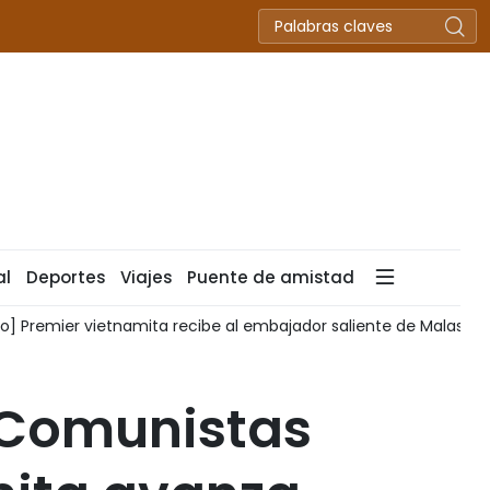
al
Deportes
Viajes
Puente de amistad
jador saliente de Malasia
[Foto] Premier vietnamita recibe
 Comunistas