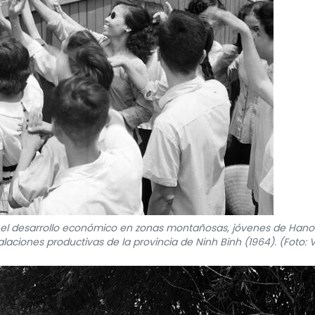
r el desarrollo económico en zonas montañosas, jóvenes de Hano
laciones productivas de la provincia de Ninh Binh (1964). (Foto: 