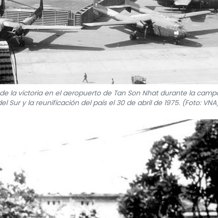
 de la victoria en el aeropuerto de Tan Son Nhat durante la cam
l Sur y la reunificación del país el 30 de abril de 1975. (Foto: VNA