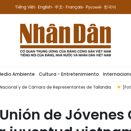
Tiếng Việt
English
中文
Français
Русский
한국어
Medio Ambiente
Cultura - Entretenimiento
Internacion
tes de Tailandia
[Foto] Premier vietnamita recibe al emba
a Unión de Jóvenes