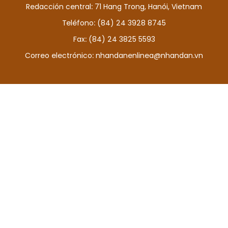
Redacción central: 71 Hang Trong, Hanói, Vietnam
DEPORTES
Teléfono: (84) 24 3928 8745
VIAJES
Fax: (84) 24 3825 5593
Correo electrónico:
nhandanenlinea@nhandan.vn
PUENTE DE AMISTAD
HISTORIAS MULTIMEDIA
FOTOGRAFÍA
¿QUIÉNES SOMOS?
TIẾNG VIỆT
ENGLISH
中文