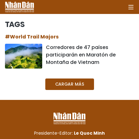
TAGS
#World Trail Majors
INICIO
Corredores de 47 países
participarán en Maratón de
POLÍTICA
Montaña de Vietnam
ECONOMÍA
CARGAR MÁS
SOCIEDAD
SALUD - MEDIO AMBIENTE
CULTURA - ENTRETENIMIENTO
INTERNACIONAL
Presidente-Editor:
Le Quoc Minh