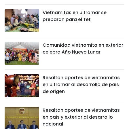
DEPORTES
Vietnamitas en ultramar se
preparan para el Tet
VIAJES
PUENTE DE AMISTAD
Comunidad vietnamita en exterior
HISTORIAS MULTIMEDIA
celebra Año Nuevo Lunar
FOTOGRAFÍA
Resaltan aportes de vietnamitas
¿QUIÉNES SOMOS?
en ultramar al desarrollo de país
de origen
TIẾNG VIỆT
ENGLISH
Resaltan aportes de vietnamitas
en país y exterior al desarrollo
中文
nacional