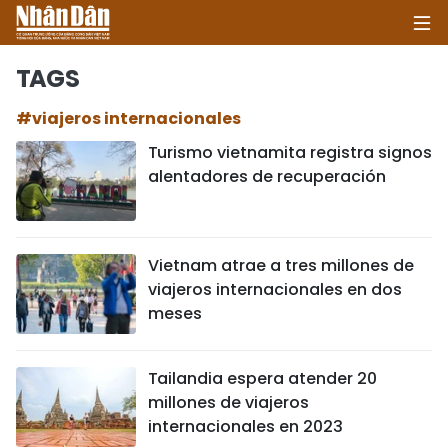
TAGS
#viajeros internacionales
INICIO
Turismo vietnamita registra signos
alentadores de recuperación
POLÍTICA
ECONOMÍA
Vietnam atrae a tres millones de
SOCIEDAD
viajeros internacionales en dos
meses
SALUD - MEDIO AMBIENTE
CULTURA - ENTRETENIMIENTO
Tailandia espera atender 20
millones de viajeros
INTERNACIONAL
internacionales en 2023