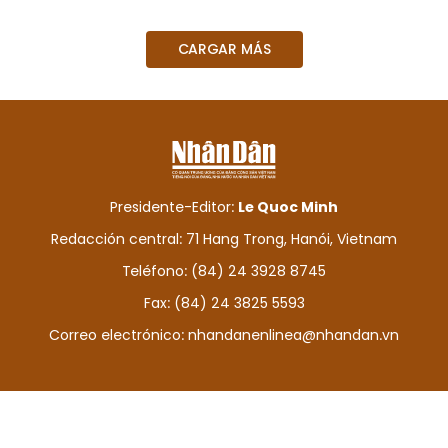
DEPORTES
CARGAR MÁS
VIAJES
PUENTE DE AMISTAD
HISTORIAS MULTIMEDIA
Presidente-Editor:
Le Quoc Minh
FOTOGRAFÍA
Redacción central: 71 Hang Trong, Hanói, Vietnam
Teléfono: (84) 24 3928 8745
¿QUIÉNES SOMOS?
Fax: (84) 24 3825 5593
TIẾNG VIỆT
Correo electrónico:
nhandanenlinea@nhandan.vn
ENGLISH
中文