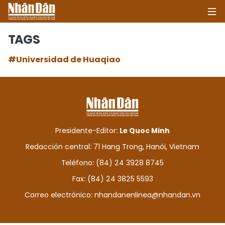
TAGS
#Universidad de Huaqiao
INICIO
POLÍTICA
ECONOMÍA
Presidente-Editor:
Le Quoc Minh
SOCIEDAD
Redacción central: 71 Hang Trong, Hanói, Vietnam
Teléfono: (84) 24 3928 8745
SALUD - MEDIO AMBIENTE
Fax: (84) 24 3825 5593
CULTURA - ENTRETENIMIENTO
Correo electrónico:
nhandanenlinea@nhandan.vn
INTERNACIONAL