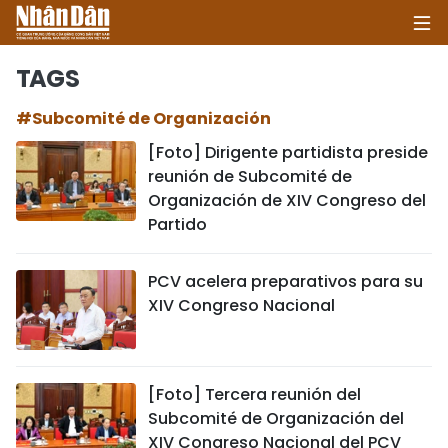
TAGS
#Subcomité de Organización
INICIO
[Foto] Dirigente partidista preside
reunión de Subcomité de
POLÍTICA
Organización de XIV Congreso del
Partido
ECONOMÍA
SOCIEDAD
PCV acelera preparativos para su
XIV Congreso Nacional
SALUD - MEDIO AMBIENTE
CULTURA - ENTRETENIMIENTO
[Foto] Tercera reunión del
Subcomité de Organización del
INTERNACIONAL
XIV Congreso Nacional del PCV