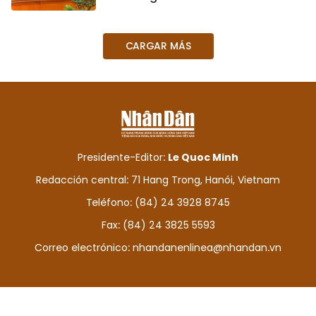
DEPORTES
CARGAR MÁS
VIAJES
PUENTE DE AMISTAD
HISTORIAS MULTIMEDIA
FOTOGRAFÍA
Presidente-Editor:
Le Quoc Minh
Redacción central: 71 Hang Trong, Hanói, Vietnam
¿QUIÉNES SOMOS?
Teléfono: (84) 24 3928 8745
Fax: (84) 24 3825 5593
TIẾNG VIỆT
Correo electrónico:
nhandanenlinea@nhandan.vn
ENGLISH
中文