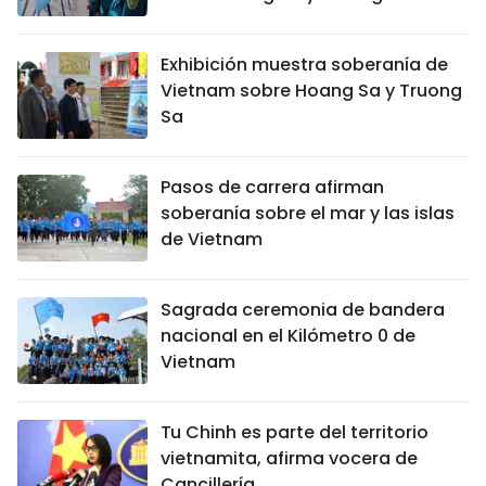
DEPORTES
Exhibición muestra soberanía de
VIAJES
Vietnam sobre Hoang Sa y Truong
Sa
PUENTE DE AMISTAD
HISTORIAS MULTIMEDIA
Pasos de carrera afirman
soberanía sobre el mar y las islas
FOTOGRAFÍA
de Vietnam
¿QUIÉNES SOMOS?
Sagrada ceremonia de bandera
nacional en el Kilómetro 0 de
TIẾNG VIỆT
Vietnam
ENGLISH
Tu Chinh es parte del territorio
vietnamita, afirma vocera de
中文
Cancillería