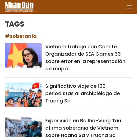
TAGS
#soberanía
INICIO
Vietnam trabaja con Comité
Organizador de SEA Games 33
POLÍTICA
sobre error en la representación
de mapa
ECONOMÍA
SOCIEDAD
Significativo viaje de 100
periodistas al archipiélago de
SALUD - MEDIO AMBIENTE
Truong Sa
CULTURA - ENTRETENIMIENTO
Exposición en Ba Ria-Vung Tau
afirma soberanía de Vietnam
INTERNACIONAL
sobre Hoang Sa y Truong Sa