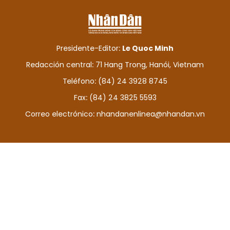
DEPORTES
VIAJES
Presidente-Editor:
Le Quoc Minh
PUENTE DE AMISTAD
Redacción central: 71 Hang Trong, Hanói, Vietnam
Teléfono: (84) 24 3928 8745
HISTORIAS MULTIMEDIA
Fax: (84) 24 3825 5593
FOTOGRAFÍA
Correo electrónico:
nhandanenlinea@nhandan.vn
¿QUIÉNES SOMOS?
TIẾNG VIỆT
ENGLISH
中文