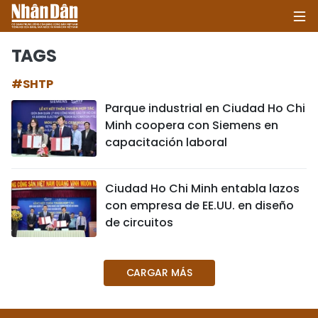
TAGS
#SHTP
INICIO
Parque industrial en Ciudad Ho Chi
Minh coopera con Siemens en
POLÍTICA
capacitación laboral
ECONOMÍA
Ciudad Ho Chi Minh entabla lazos
SOCIEDAD
con empresa de EE.UU. en diseño
de circuitos
SALUD - MEDIO AMBIENTE
CULTURA - ENTRETENIMIENTO
CARGAR MÁS
INTERNACIONAL