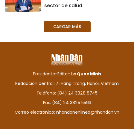
sector de salud
DEPORTES
VIAJES
CARGAR MÁS
PUENTE DE AMISTAD
HISTORIAS MULTIMEDIA
FOTOGRAFÍA
Presidente-Editor:
Le Quoc Minh
Redacción central: 71 Hang Trong, Hanói, Vietnam
¿QUIÉNES SOMOS?
Teléfono: (84) 24 3928 8745
TIẾNG VIỆT
Fax: (84) 24 3825 5593
Correo electrónico:
nhandanenlinea@nhandan.vn
ENGLISH
中文