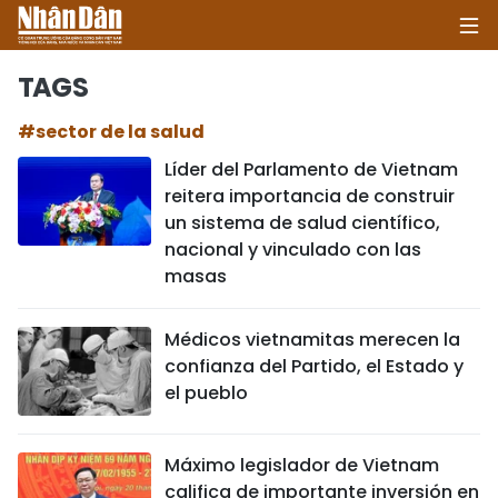
TAGS
#sector de la salud
INICIO
Líder del Parlamento de Vietnam
reitera importancia de construir
POLÍTICA
un sistema de salud científico,
nacional y vinculado con las
ECONOMÍA
masas
SOCIEDAD
Médicos vietnamitas merecen la
SALUD - MEDIO AMBIENTE
confianza del Partido, el Estado y
el pueblo
CULTURA - ENTRETENIMIENTO
Máximo legislador de Vietnam
INTERNACIONAL
califica de importante inversión en