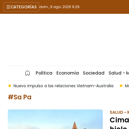
CATEGORÍAS
dom., 9 ago. 2026 9:29
Política
Economía
Sociedad
Salud - 
ustralia
Máximo dirigente vietnamita parte de Hanói para vi
#Sa Pa
SALUD - 
Cima