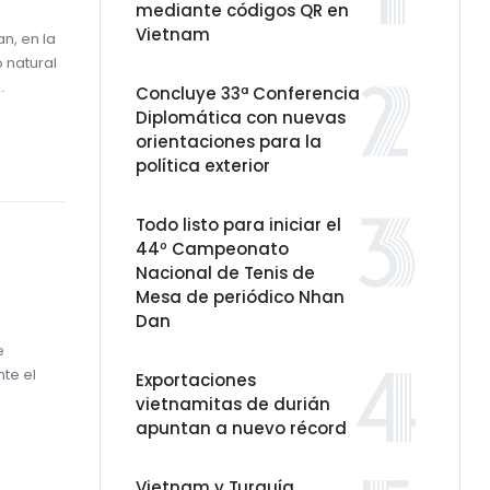
mediante códigos QR en
Vietnam
n, en la
 natural
.
Concluye 33ª Conferencia
Diplomática con nuevas
orientaciones para la
política exterior
Todo listo para iniciar el
44º Campeonato
Nacional de Tenis de
Mesa de periódico Nhan
Dan
e
te el
Exportaciones
vietnamitas de durián
apuntan a nuevo récord
Vietnam y Turquía