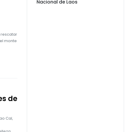
Nacional de Laos
 rescatar
 el monte
es de
ao Cai,
elleza