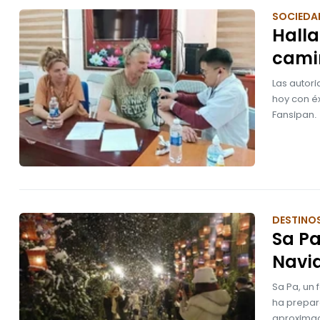
SOCIEDA
Halla
cami
Las autori
hoy con é
Fansipan.
DESTINO
Sa Pa
Navi
Sa Pa, un 
ha prepar
aproximad