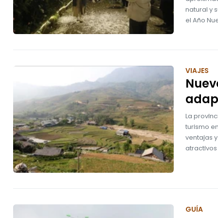
natural y 
el Año Nu
VIAJES
Nuevo
adapt
La provinc
turismo en
ventajas y
atractivos
GUÍA