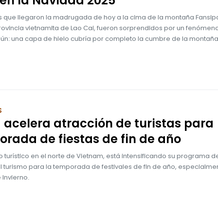
 en la Navidad 2025
as que llegaron la madrugada de hoy a la cima de la montaña Fansipa
rovincia vietnamita de Lao Cai, fueron sorprendidos por un fenómeno
n: una capa de hielo cubría por completo la cumbre de la montaña
S
 acelera atracción de turistas para
rada de fiestas de fin de año
o turístico en el norte de Vietnam, está intensificando su programa d
l turismo para la temporada de festivales de fin de año, especialmen
 Invierno.