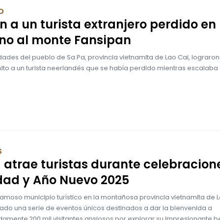
D
n a un turista extranjero perdido en
no al monte Fansipan
dades del pueblo de Sa Pa, provincia vietnamita de Lao Cai, lograron
xito a un turista neerlandés que se había perdido mientras escalaba
S
 atrae turistas durante celebracion
dad y Año Nuevo 2025
famoso municipio turístico en la montañosa provincia vietnamita de L
ado una serie de eventos únicos destinados a dar la bienvenida a
amente 200 mil visitantes ansiosos por explorar su impresionante b