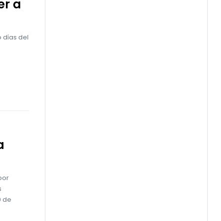
er a
o días del
s
a
por
s
0 de