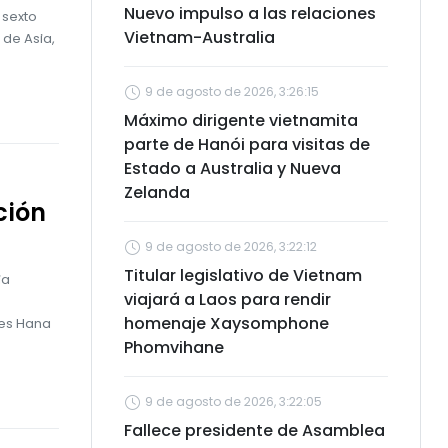
Nuevo impulso a las relaciones
 sexto
Vietnam-Australia
 de Asia,
9 de agosto de 2026, 3:26:15
Máximo dirigente vietnamita
parte de Hanói para visitas de
Estado a Australia y Nueva
Zelanda
ción
9 de agosto de 2026, 3:22:12
Titular legislativo de Vietnam
ia
viajará a Laos para rendir
homenaje Xaysomphone
jes Hana
Phomvihane
9 de agosto de 2026, 3:22:05
Fallece presidente de Asamblea