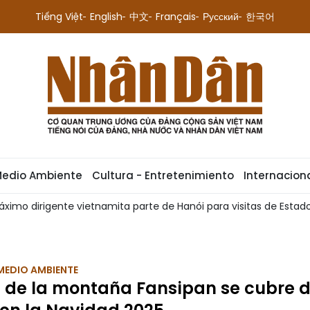
Tiếng Việt
English
中文
Français
Русский
한국어
Medio Ambiente
Cultura - Entretenimiento
Internacion
sitas de Estado a Australia y Nueva Zelanda
Titular legis
MEDIO AMBIENTE
 de la montaña Fansipan se cubre 