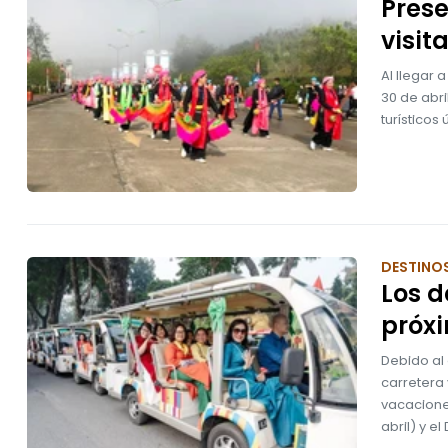
Prese
visit
Al llegar 
30 de abri
turísticos
DESTINO
Los d
próx
Debido al 
carretera
vacaciones
abril) y e