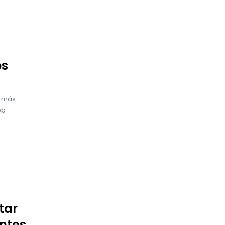
os
s más
eb
tar
antes