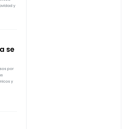
Navidad y
a se
esos por
us
nicos y