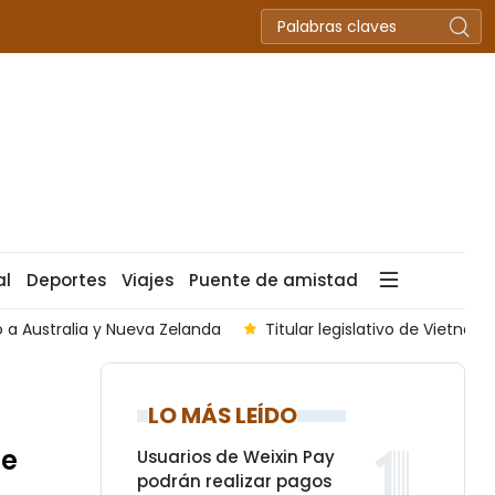
al
Deportes
Viajes
Puente de amistad
lativo de Vietnam viajará a Laos para rendir homenaje Xaysomp
LO MÁS LEÍDO
de
Usuarios de Weixin Pay
podrán realizar pagos