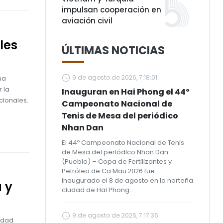
impulsan cooperación en
aviación civil
les
ÚLTIMAS NOTICIAS
9 de agosto de 2026, 7:18:01
ha
 la
Inauguran en Hai Phong el 44º
cionales.
Campeonato Nacional de
Tenis de Mesa del periódico
Nhan Dan
El 44º Campeonato Nacional de Tenis
de Mesa del periódico Nhan Dan
(Pueblo) – Copa de Fertilizantes y
Petróleo de Ca Mau 2026 fue
inaugurado el 8 de agosto en la norteña
 y
ciudad de Hai Phong.
9 de agosto de 2026, 7:17:36
lidad