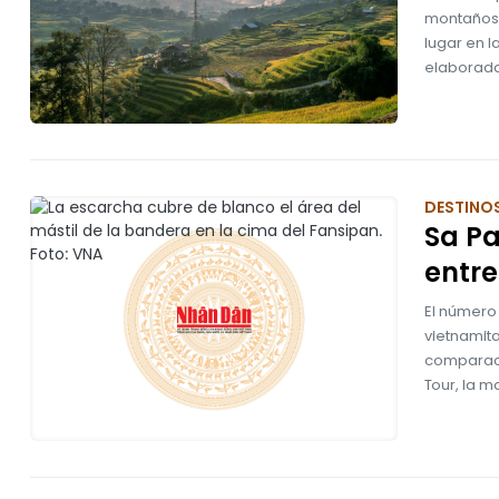
montañosa 
lugar en 
elaborada 
DESTINO
Sa Pa
entre
El número 
vietnamit
comparaci
Tour, la m