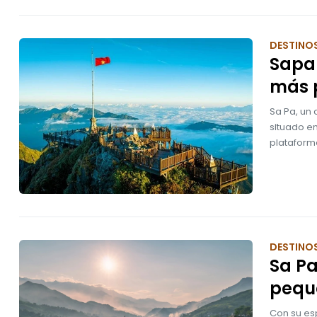
DESTINO
Sapa 
más 
Sa Pa, un 
situado en
plataforma
DESTINO
Sa Pa
pequ
Con su esp