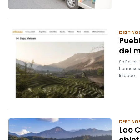
DESTINO
Puebl
del 
Sa Pa, en 
hermosos d
Infobae.
DESTINO
Lao C
objet