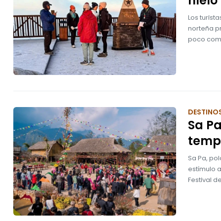
hielo
Los turist
norteña p
poco comú
DESTINO
Sa Pa
tempo
Sa Pa, pol
estímulo a
Festival de