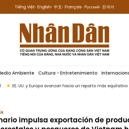
Tiếng Việt
English
中文
Français
Русский
한국어
Medio Ambiente
Cultura - Entretenimiento
Internacion
parto más equitativo de responsabilidades
Experto: Visita 
ÍA
ario impulsa exportación de produ