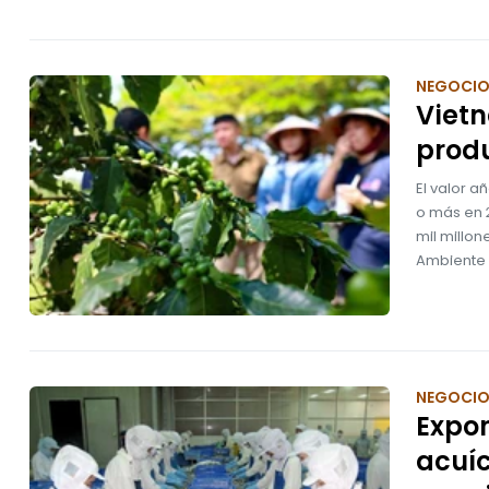
NEGOCI
Vietn
produ
El valor a
o más en 2
mil millon
Ambiente 
NEGOCI
Expor
acuíc