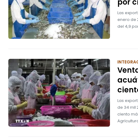
por c
Las expor
enero de 2
del 4,9 po
INTEGRA
Venta
acuát
cient
Las expor
de 34 mil 
ciento má
Agricultur