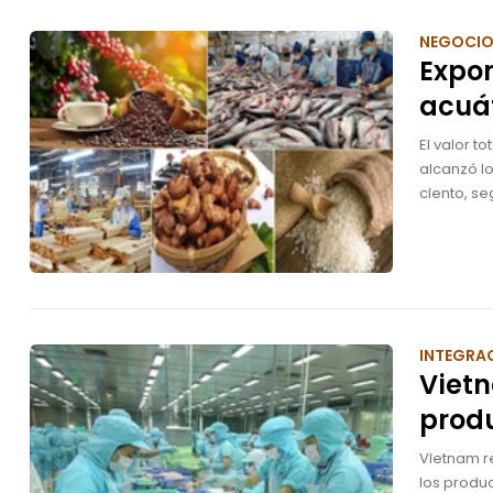
NEGOCI
Expor
acuát
El valor t
alcanzó lo
ciento, se
INTEGRA
Vietn
produ
Vietnam r
los produ