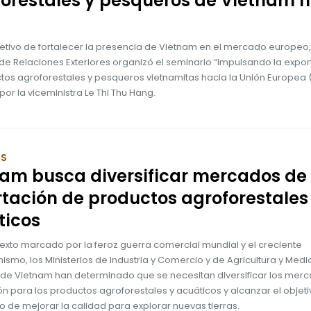
orestales y pesqueros de Vietnam 
jetivo de fortalecer la presencia de Vietnam en el mercado europeo,
 de Relaciones Exteriores organizó el seminario “Impulsando la expo
tos agroforestales y pesqueros vietnamitas hacia la Unión Europea (
por la viceministra Le Thi Thu Hang.
OS
am busca diversificar mercados de
tación de productos agroforestales
ticos
exto marcado por la feroz guerra comercial mundial y el creciente
ismo, los Ministerios de Industria y Comercio y de Agricultura y Medi
de Vietnam han determinado que se necesitan diversificar los mer
n para los productos agroforestales y acuáticos y alcanzar el objeti
o de mejorar la calidad para explorar nuevas tierras.