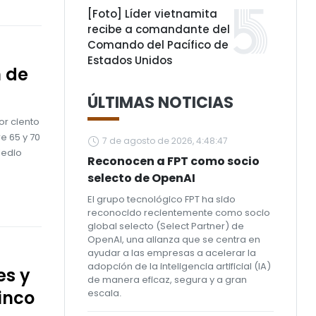
[Foto] Líder vietnamita
recibe a comandante del
Comando del Pacífico de
Estados Unidos
n de
ÚLTIMAS NOTICIAS
or ciento
e 65 y 70
7 de agosto de 2026, 4:48:47
Medio
Reconocen a FPT como socio
selecto de OpenAI
El grupo tecnológico FPT ha sido
reconocido recientemente como socio
global selecto (Select Partner) de
OpenAI, una alianza que se centra en
ayudar a las empresas a acelerar la
adopción de la inteligencia artificial (IA)
es y
de manera eficaz, segura y a gran
inco
escala.