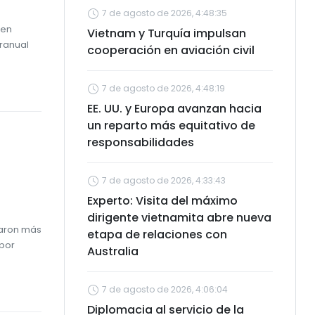
7 de agosto de 2026, 4:48:35
 en
Vietnam y Turquía impulsan
eranual
cooperación en aviación civil
7 de agosto de 2026, 4:48:19
EE. UU. y Europa avanzan hacia
un reparto más equitativo de
responsabilidades
7 de agosto de 2026, 4:33:43
Experto: Visita del máximo
dirigente vietnamita abre nueva
zaron más
etapa de relaciones con
 por
Australia
7 de agosto de 2026, 4:06:04
Diplomacia al servicio de la