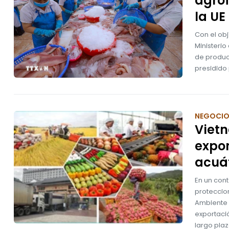
agrof
la UE
Con el ob
Ministerio
de produc
presidido 
NEGOCI
Vietn
expor
acuá
En un cont
proteccion
Ambiente 
exportació
largo plaz