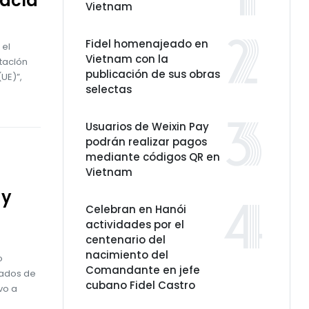
hacia
Vietnam
Fidel homenajeado en
 el
Vietnam con la
rtación
publicación de sus obras
UE)”,
selectas
Usuarios de Weixin Pay
podrán realizar pagos
mediante códigos QR en
Vietnam
 y
Celebran en Hanói
actividades por el
centenario del
nacimiento del
o
Comandante en jefe
cados de
cubano Fidel Castro
vo a