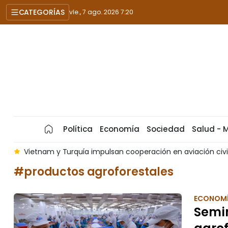
CATEGORÍAS
vie., 7 ago. 2026 7:20
Política
Economía
Sociedad
Salud - 
ión en aviación civil
EE. UU. y Europa avanzan hacia un re
#productos agroforestales
ECONOM
Semin