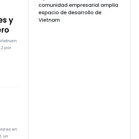
comunidad empresarial amplía
espacio de desarrollo de
es y
Vietnam
ero
e Vietnam
,2 por
ólares en
, un