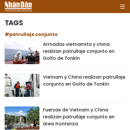
TAGS
#patrullaje conjunto
INICIO
Armadas vietnamita y china
realizan patrullaje conjunto en
POLÍTICA
Golfo de Tonkín
ECONOMÍA
Vietnam y China realizan patrullaje
SOCIEDAD
conjunto en Golfo de Tonkín
SALUD - MEDIO AMBIENTE
CULTURA - ENTRETENIMIENTO
Fuerzas de Vietnam y China
realizan patrullaje conjunto en
INTERNACIONAL
área fronteriza