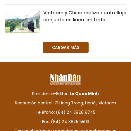
DEPORTES
Vietnam y China realizan patrullaje
conjunto en línea limítrofe
VIAJES
PUENTE DE AMISTAD
CARGAR MÁS
HISTORIAS MULTIMEDIA
FOTOGRAFÍA
¿QUIÉNES SOMOS?
Presidente-Editor:
Le Quoc Minh
TIẾNG VIỆT
Redacción central: 71 Hang Trong, Hanói, Vietnam
ENGLISH
Teléfono: (84) 24 3928 8745
Fax: (84) 24 3825 5593
中文