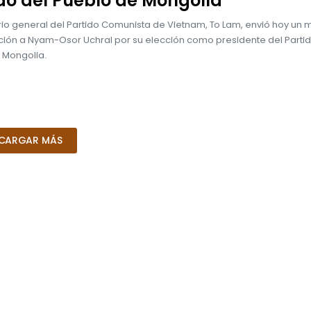
do del Pueblo de Mongolia
ario general del Partido Comunista de Vietnam, To Lam, envió hoy un
ación a Nyam-Osor Uchral por su elección como presidente del Partid
 Mongolia.
CARGAR MÁS