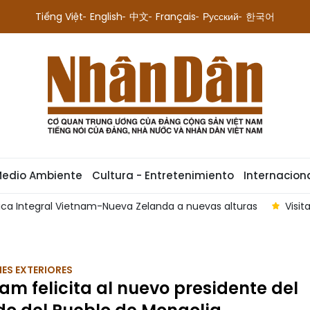
Tiếng Việt
English
中文
Français
Русский
한국어
Medio Ambiente
Cultura - Entretenimiento
Internacion
gica Integral Vietnam-Nueva Zelanda a nuevas alturas
Visit
ES EXTERIORES
am felicita al nuevo presidente del