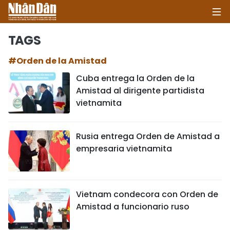
TAGS
#Orden de la Amistad
INICIO
Cuba entrega la Orden de la
Amistad al dirigente partidista
POLÍTICA
vietnamita
ECONOMÍA
Rusia entrega Orden de Amistad a
SOCIEDAD
empresaria vietnamita
SALUD - MEDIO AMBIENTE
CULTURA - ENTRETENIMIENTO
Vietnam condecora con Orden de
Amistad a funcionario ruso
INTERNACIONAL