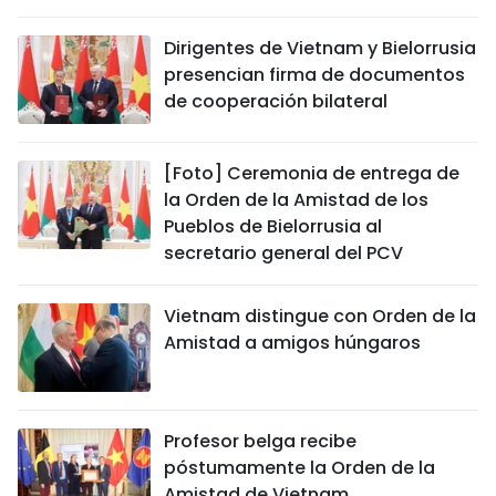
DEPORTES
Dirigentes de Vietnam y Bielorrusia
presencian firma de documentos
VIAJES
de cooperación bilateral
PUENTE DE AMISTAD
[Foto] Ceremonia de entrega de
HISTORIAS MULTIMEDIA
la Orden de la Amistad de los
Pueblos de Bielorrusia al
FOTOGRAFÍA
secretario general del PCV
¿QUIÉNES SOMOS?
Vietnam distingue con Orden de la
Amistad a amigos húngaros
TIẾNG VIỆT
ENGLISH
Profesor belga recibe
póstumamente la Orden de la
中文
Amistad de Vietnam