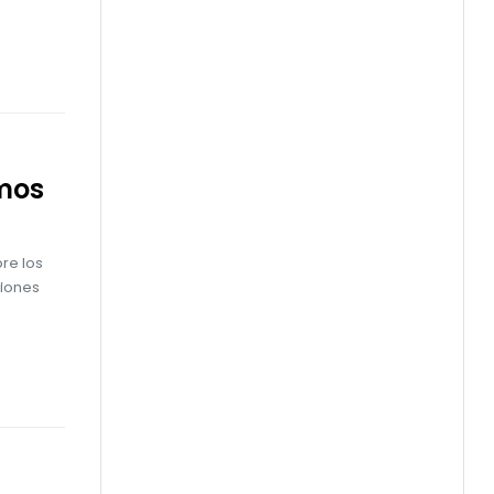
mos
re los
ciones