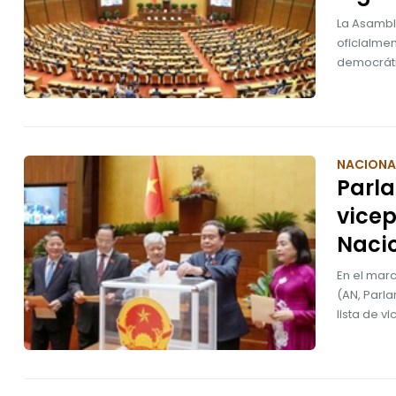
La Asambl
oficialmen
democráti
NACIONA
Parl
vicep
Naci
En el mar
(AN, Parl
lista de v