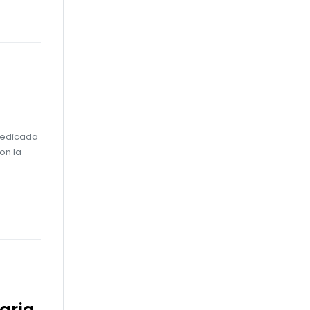
dedicada
on la
aria