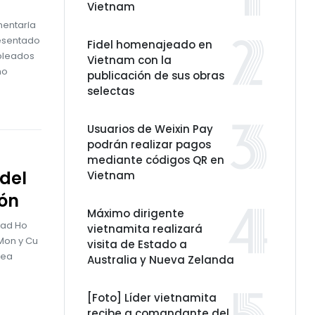
Vietnam
mentaria
resentado
Fidel homenajeado en
mpleados
Vietnam con la
no
publicación de sus obras
selectas
Usuarios de Weixin Pay
podrán realizar pagos
mediante códigos QR en
del
Vietnam
ión
Máximo dirigente
dad Ho
vietnamita realizará
 Mon y Cu
visita de Estado a
lea
Australia y Nueva Zelanda
[Foto] Líder vietnamita
recibe a comandante del