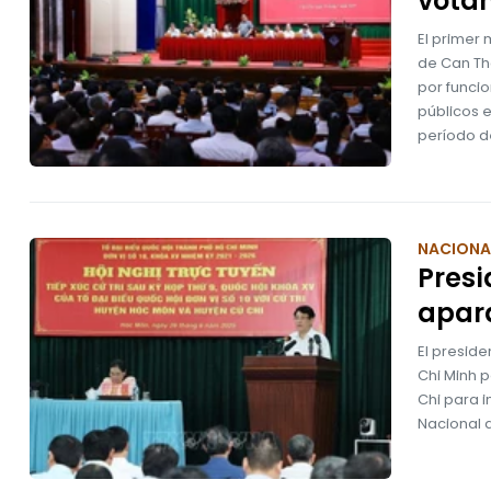
vota
El primer 
de Can Th
por funcio
públicos e
período de
NACIONA
Presi
apara
El presid
Chi Minh p
Chi para 
Nacional d