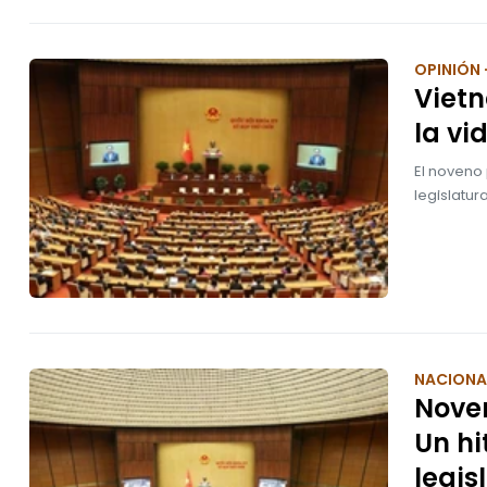
OPINIÓN 
Vietn
la vi
El noveno
legislatur
NACIONA
Noven
Un hi
legis