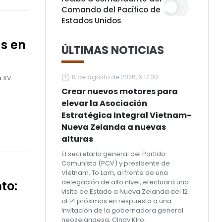
Comando del Pacífico de
Estados Unidos
as en
ÚLTIMAS NOTICIAS
8 de agosto de 2026, 6:17:30
a XV
Crear nuevos motores para
elevar la Asociación
Estratégica Integral Vietnam-
Nueva Zelanda a nuevas
alturas
El secretario general del Partido
Comunista (PCV) y presidente de
Vietnam, To Lam, al frente de una
delegación de alto nivel, efectuará una
to:
visita de Estado a Nueva Zelanda del 12
al 14 próximos en respuesta a una
invitación de la gobernadora general
neozelandesa, Cindy Kiro.