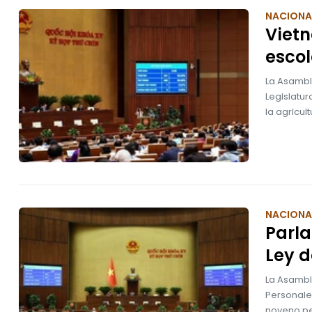
NACIONA
Viet
escol
La Asambl
Legislatu
la agricult
NACIONA
Parl
Ley 
La Asambl
Personale
noveno pe