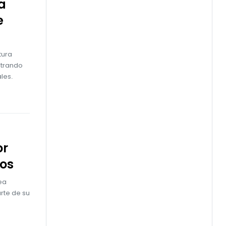
a
e
tura
ntrando
les.
or
dos
ea
rte de su