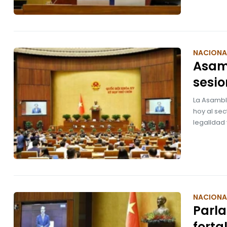
NACIONA
Asam
sesio
La Asambl
hoy al sec
legalidad 
NACIONA
Parl
forta