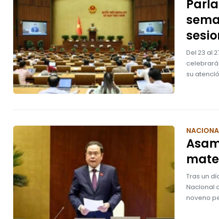
Parla
seman
sesi
Del 23 al 
celebrará
su atenci
NACIONA
Asam
mater
Tras un d
Nacional 
noveno per