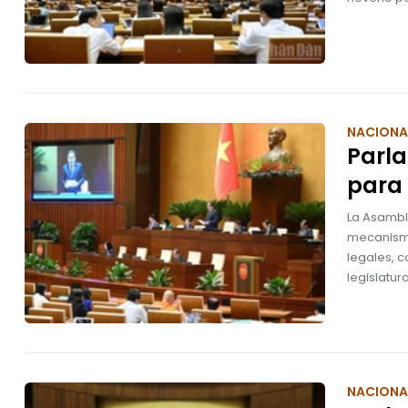
NACIONA
Parl
para 
La Asambl
mecanismo
legales, 
legislatura
NACIONA