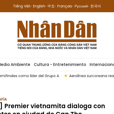
Tiếng Việt
English
中文
Français
Русский
한국어
Medio Ambiente
Cultura - Entretenimiento
Internacion
ales como líder del Grupo A
Aerolínea surcoreana reanuda
FÍA
] Premier vietnamita dialoga con